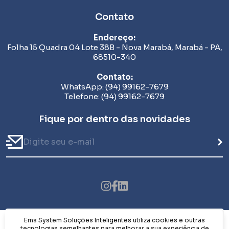
Contato
Endereço:
Folha 15 Quadra 04 Lote 38B - Nova Marabá, Marabá - PA,
68510-340
Contato:
WhatsApp: (94) 99162-7679
Telefone: (94) 99162-7679
Fique por dentro das novidades
Ems System Soluções Inteligentes utiliza cookies e outras
© 2026 Ems System Soluções Inteligentes. Todos os
tecnologias semelhantes para melhorar a sua experiência de